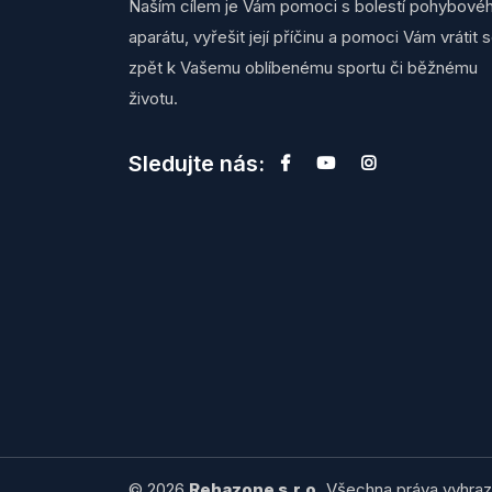
Naším cílem je Vám pomoci s bolestí pohybové
aparátu, vyřešit její příčinu a pomoci Vám vrátit 
zpět k Vašemu oblíbenému sportu či běžnému
životu.
Sledujte nás:
© 2026
Rehazone s.r.o.
Všechna práva vyhraz