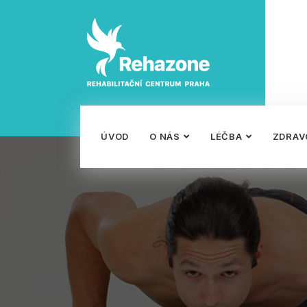
ÚVOD
O NÁS
LÉČBA
ZDRAV