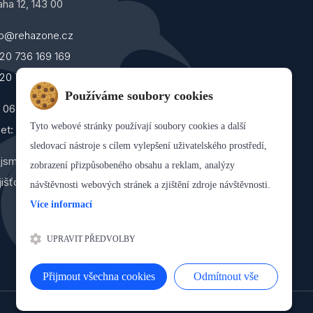
aha 12, 143 00
fo@rehazone.cz
20 736 169 169
20 734 383 516
Používáme soubory cookies
: 06355790
Tyto webové stránky používají soubory cookies a další
et: 183414002/5500
sledovací nástroje s cílem vylepšení uživatelského prostředí,
jsme smluvním poskytovatelem zdravotních
zobrazení přizpůsobeného obsahu a reklam, analýzy
jišťoven. FT poukazy nepřijímáme.
návštěvnosti webových stránek a zjištění zdroje návštěvnosti.
Více informací
UPRAVIT PŘEDVOLBY
Přijmout všechna cookies
Odmítnout vše