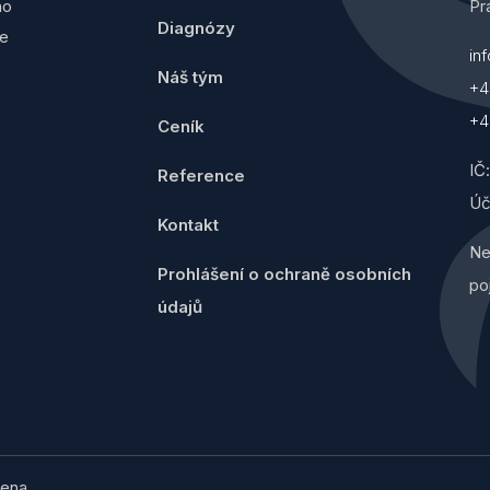
ho
Pr
Diagnózy
se
in
Náš tým
+4
+4
Ceník
IČ
Reference
Úč
Kontakt
Ne
Prohlášení o ochraně osobních
po
údajů
ena.