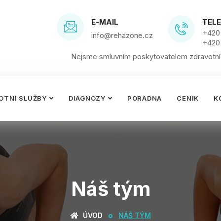
E-MAIL
TEL
+420 
info@rehazone.cz
+420
Nejsme smluvním poskytovatelem zdravotníc
OTNÍ SLUŽBY
DIAGNÓZY
PORADNA
CENÍK
K
Náš tým
ÚVOD
NÁŠ TÝM