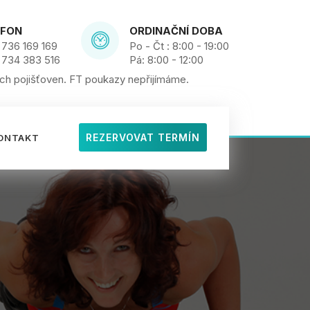
EFON
ORDINAČNÍ DOBA
736 169 169
Po - Čt : 8:00 - 19:00
 734 383 516
Pá: 8:00 - 12:00
h pojišťoven. FT poukazy nepřijímáme.
REZERVOVAT TERMÍN
ONTAKT