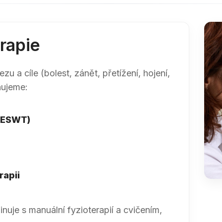
erapie
zu a cíle (bolest, zánět, přetížení, hojení,
nujeme:
(ESWT)
apii
nuje s manuální fyzioterapií a cvičením,