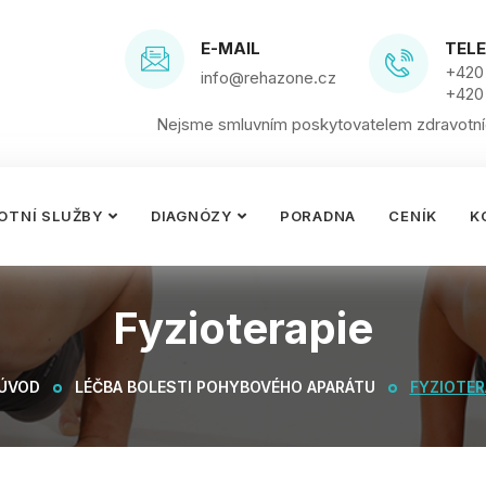
E-MAIL
TEL
+420 
info@rehazone.cz
+420
Nejsme smluvním poskytovatelem zdravotníc
OTNÍ SLUŽBY
DIAGNÓZY
PORADNA
CENÍK
K
Fyzioterapie
ÚVOD
LÉČBA BOLESTI POHYBOVÉHO APARÁTU
FYZIOTER