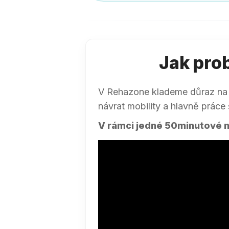
Jak pro
V Rehazone klademe důraz na ko
návrat mobility a hlavně práce s
V rámci jedné 50minutové ná