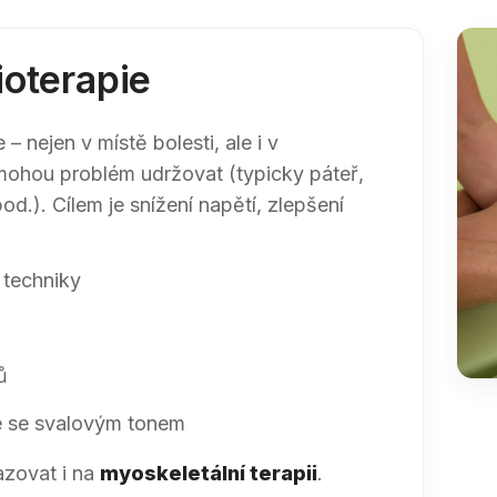
ioterapie
– nejen v místě bolesti, ale i v
 mohou problém udržovat (typicky páteř,
od.). Cílem je snížení napětí, zlepšení
 techniky
ů
ce se svalovým tonem
azovat i na
myoskeletální terapii
.