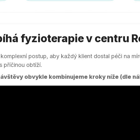
bíhá fyzioterapie v centru 
mplexní postup, aby každý klient dostal péči na míru.
 příčinou obtíží.
vštěvy obvykle kombinujeme kroky níže (dle nále