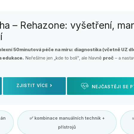
ha – Rehazone: vyšetření, man
í
lexní 50minutová péče na míru: diagnostika (včetně UZ dle
 a edukace.
Neřešíme jen „kde to bolí“, ale hlavně
proč
– a nasta
ZJISTIT VÍCE
NEJČASTĚJI SE 
lán
✅ kombinace manuálních technik +
přístrojů