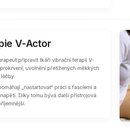
pie V-Actor
rapeut připravit tkáň vibrační terapií V-
prokrvení, uvolnění přetížených měkkých
 léčby.
máhají „nastartovat“ práci s fasciemi a
 napětí. Díky tomu bývá další přístrojová
příjemnější.