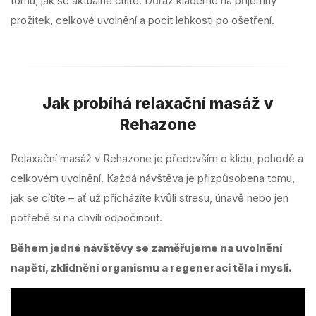
tomu, jak se aktuálně cítíte. Důraz klademe na příjemný
prožitek, celkové uvolnění a pocit lehkosti po ošetření.
Jak probíhá relaxační masáž v
Rehazone
Relaxační masáž v Rehazone je především o klidu, pohodě a
celkovém uvolnění. Každá návštěva je přizpůsobena tomu,
jak se cítíte – ať už přicházíte kvůli stresu, únavě nebo jen
potřebě si na chvíli odpočinout.
Během jedné návštěvy se zaměřujeme na uvolnění
napětí, zklidnění organismu a regeneraci těla i mysli.