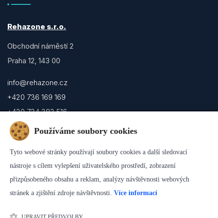
Rehazone s.r.o.
Obchodní náměstí 2
Praha 12, 143 00
info@rehazone.cz
+420 736 169 169
+420 734 383 516
Používáme soubory cookies
IČ: 06355790
Účet: 183414002/5500
Tyto webové stránky používají soubory cookies a další sledovací
nástroje s cílem vylepšení uživatelského prostředí, zobrazení
Nejsme smluvním poskytovatelem zdravotních pojišťoven.
přizpůsobeného obsahu a reklam, analýzy návštěvnosti webových
FT poukazy nepřijímáme.
stránek a zjištění zdroje návštěvnosti.
Více informací
UPRAVIT PŘEDVOLBY